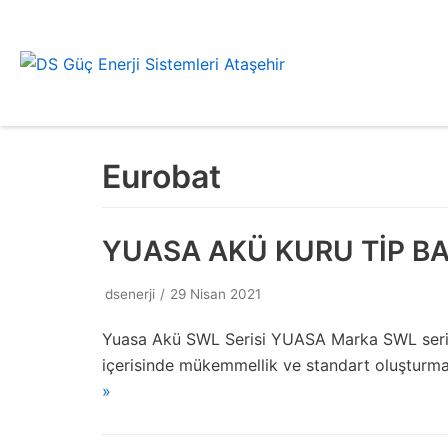
İçeriğe
geç
Eurobat
YUASA AKÜ KURU TİP B
dsenerji
29 Nisan 2021
Yuasa Akü SWL Serisi YUASA Marka SWL seris
içerisinde mükemmellik ve standart oluşturm
»